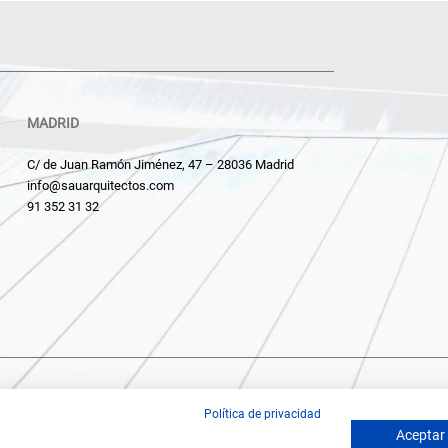
MADRID
C/ de Juan Ramón Jiménez, 47 – 28036 Madrid
info@sauarquitectos.com
91 352 31 32
Política de Privacidad
|
P
Política de privacidad
Aceptar