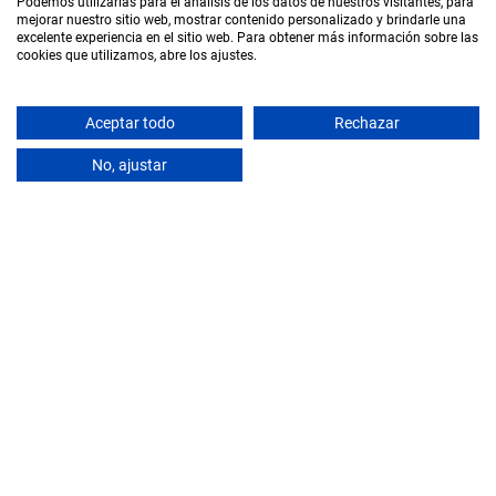
Podemos utilizarlas para el análisis de los datos de nuestros visitantes, para
mejorar nuestro sitio web, mostrar contenido personalizado y brindarle una
excelente experiencia en el sitio web. Para obtener más información sobre las
cookies que utilizamos, abre los ajustes.
Aceptar todo
Rechazar
SCROLL
No, ajustar
CÁDIZ
HOTEL EN LA COSTA SUR –
CÁDIZ
+ Info