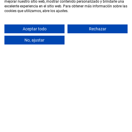
mejorar nuestro sitio web, mostrar contenido personalizado y brindarle una
excelente experiencia en el sitio web. Para obtener más información sobre las
cookies que utilizamos, abre los ajustes.
Aceptar todo
Rechazar
SCROLL
No, ajustar
BOADILLA DEL MONTE – MADRID
COLEGIO BOADILLA DEL MONTE,
MADRID
+ Info